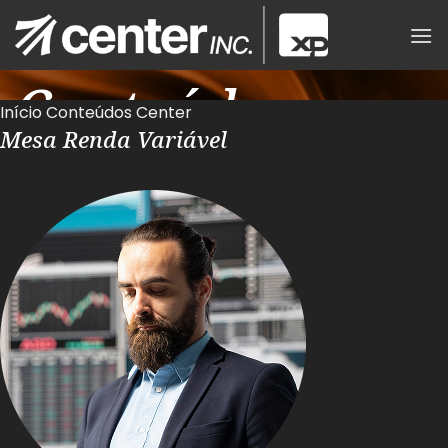
Skip
to
content
Conteúdos
Início
Conteúdos Center
Mesa Renda Variável
Center