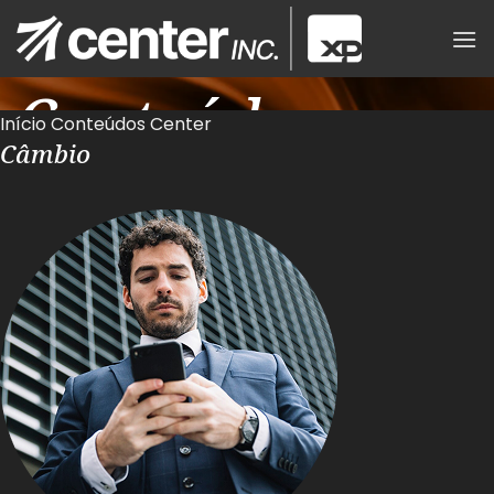
Skip
to
content
Conteúdos
Início
Conteúdos Center
Câmbio
Center