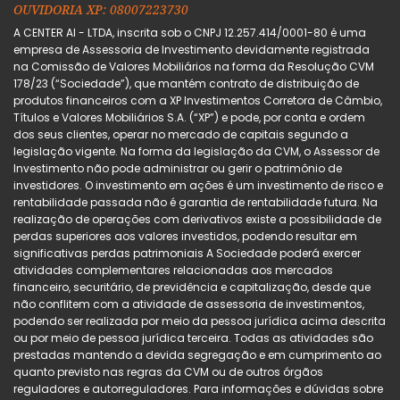
OUVIDORIA XP: 08007223730
A CENTER AI - LTDA, inscrita sob o CNPJ 12.257.414/0001-80 é uma
empresa de Assessoria de Investimento devidamente registrada
na Comissão de Valores Mobiliários na forma da Resolução CVM
178/23 (“Sociedade”), que mantém contrato de distribuição de
produtos financeiros com a XP Investimentos Corretora de Câmbio,
Títulos e Valores Mobiliários S.A. (“XP”) e pode, por conta e ordem
dos seus clientes, operar no mercado de capitais segundo a
legislação vigente. Na forma da legislação da CVM, o Assessor de
Investimento não pode administrar ou gerir o patrimônio de
investidores. O investimento em ações é um investimento de risco e
rentabilidade passada não é garantia de rentabilidade futura. Na
realização de operações com derivativos existe a possibilidade de
perdas superiores aos valores investidos, podendo resultar em
significativas perdas patrimoniais A Sociedade poderá exercer
atividades complementares relacionadas aos mercados
financeiro, securitário, de previdência e capitalização, desde que
não conflitem com a atividade de assessoria de investimentos,
podendo ser realizada por meio da pessoa jurídica acima descrita
ou por meio de pessoa jurídica terceira. Todas as atividades são
prestadas mantendo a devida segregação e em cumprimento ao
quanto previsto nas regras da CVM ou de outros órgãos
reguladores e autorreguladores. Para informações e dúvidas sobre