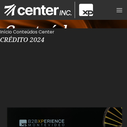
Skip
to
content
Conteúdos
Início
Conteúdos Center
CRÉDITO 2024
Center