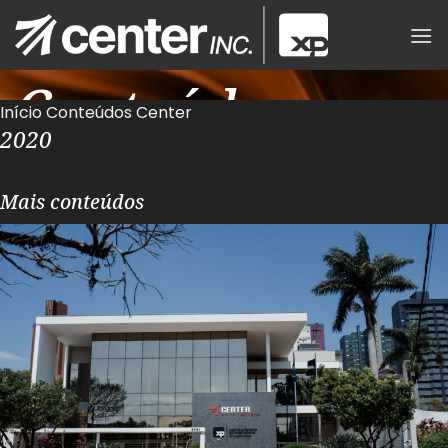
Skip
to
content
Conteúdos
Início
Conteúdos Center
2020
Center
Mais conteúdos